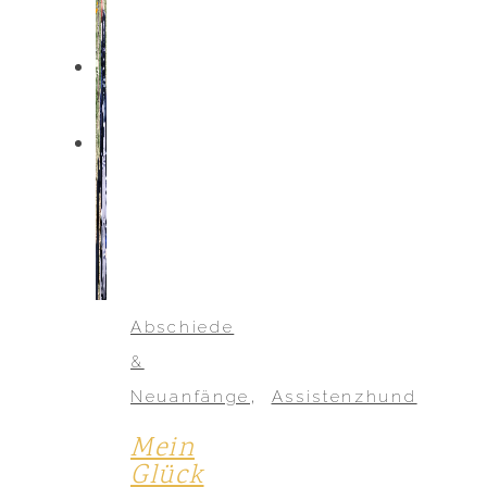
Abschiede
&
,
Neuanfänge
Assistenzhund
Mein
Glück