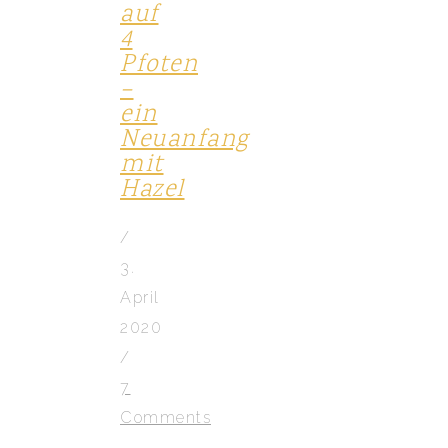
auf
4
Pfoten
–
ein
Neuanfang
mit
Hazel
/
3.
April
2020
/
7
Comments