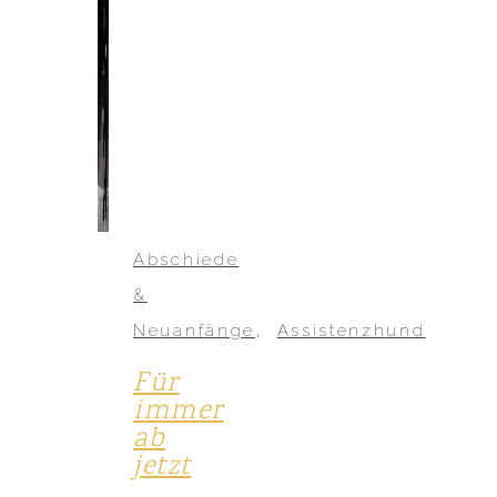
Abschiede
&
,
Neuanfänge
Assistenzhund
Für
immer
ab
jetzt