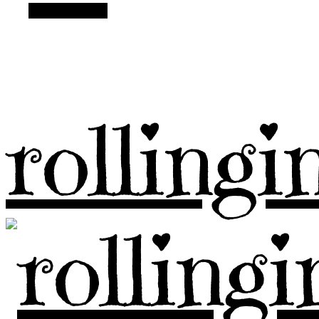
Alt Sidebar
rolling