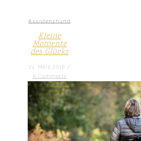
Assistenzhund
Kleine
Momente
des Glücks
22. März 2018
/
8 Comments