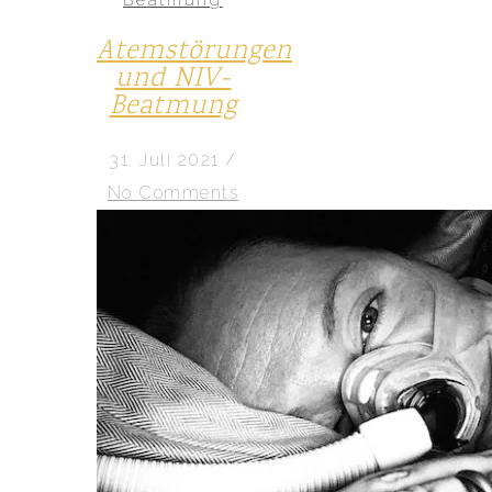
Atemstörungen
und NIV-
Beatmung
31. Juli 2021
/
No Comments