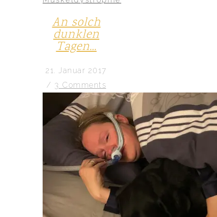
An solch
dunklen
Tagen…
21. Januar 2017
/
3 Comments