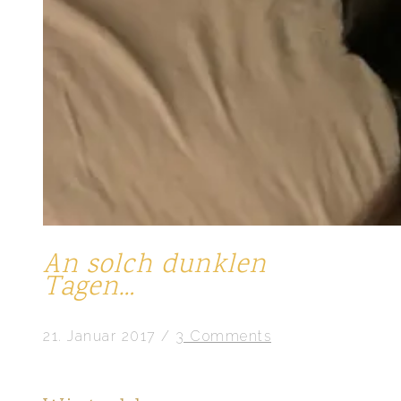
An solch dunklen
Tagen…
21. Januar 2017
/
3 Comments